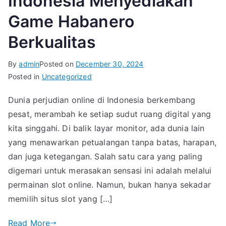
Indonesia Menyediakan
Game Habanero
Berkualitas
By
admin
Posted on
December 30, 2024
Posted in
Uncategorized
Dunia perjudian online di Indonesia berkembang
pesat, merambah ke setiap sudut ruang digital yang
kita singgahi. Di balik layar monitor, ada dunia lain
yang menawarkan petualangan tanpa batas, harapan,
dan juga ketegangan. Salah satu cara yang paling
digemari untuk merasakan sensasi ini adalah melalui
permainan slot online. Namun, bukan hanya sekadar
memilih situs slot yang […]
Read More