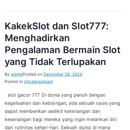
KakekSlot dan Slot777:
Menghadirkan
Pengalaman Bermain Slot
yang Tidak Terlupakan
By
admin
Posted on
December 28, 2024
Posted in
Uncategorized
slot gacor 777 Di dunia yang penuh dengan
kegelisahan dan kebisingan, ada sebuah oasis yang
dapat memberikan sedikit ketenangan dan
kesenangan bagi mereka yang ingin melarikan diri
dari rutinitas sehari-hari. Sebuah dunia di mana