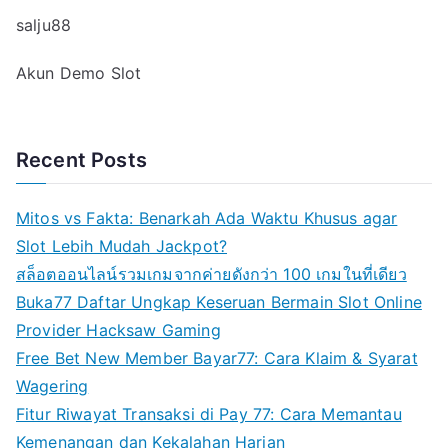
salju88
Akun Demo Slot
Recent Posts
Mitos vs Fakta: Benarkah Ada Waktu Khusus agar
Slot Lebih Mudah Jackpot?
สล็อตออนไลน์รวมเกมจากค่ายดังกว่า 100 เกมในที่เดียว
Buka77 Daftar Ungkap Keseruan Bermain Slot Online
Provider Hacksaw Gaming
Free Bet New Member Bayar77: Cara Klaim & Syarat
Wagering
Fitur Riwayat Transaksi di Pay 77: Cara Memantau
Kemenangan dan Kekalahan Harian