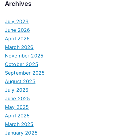
Archives
July 2026
June 2026
April 2026
March 2026
November 2025
October 2025
September 2025
August 2025
July 2025
June 2025
May 2025
April 2025
March 2025
January 2025