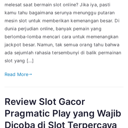
melesat saat bermain slot online? Jika iya, pasti
kamu tahu bagaimana serunya menunggu putaran
mesin slot untuk memberikan kemenangan besar. Di
dunia perjudian online, banyak pemain yang
berlomba-lomba mencari cara untuk memenangkan
jackpot besar. Namun, tak semua orang tahu bahwa
ada sejumlah rahasia tersembunyi di balik permainan
slot yang […]
Read More
Review Slot Gacor
Pragmatic Play yang Wajib
Dicoba di Slot Terpercaya