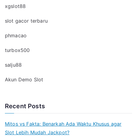
xgslot88
slot gacor terbaru
phmacao
turbox500
salju88
Akun Demo Slot
Recent Posts
Mitos vs Fakta: Benarkah Ada Waktu Khusus agar
Slot Lebih Mudah Jackpot?