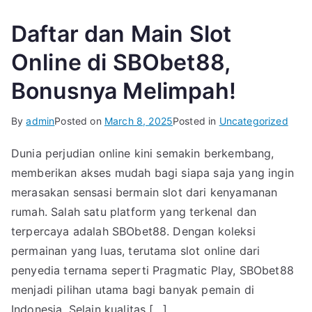
Daftar dan Main Slot
Online di SBObet88,
Bonusnya Melimpah!
By
admin
Posted on
March 8, 2025
Posted in
Uncategorized
Dunia perjudian online kini semakin berkembang,
memberikan akses mudah bagi siapa saja yang ingin
merasakan sensasi bermain slot dari kenyamanan
rumah. Salah satu platform yang terkenal dan
terpercaya adalah SBObet88. Dengan koleksi
permainan yang luas, terutama slot online dari
penyedia ternama seperti Pragmatic Play, SBObet88
menjadi pilihan utama bagi banyak pemain di
Indonesia. Selain kualitas […]