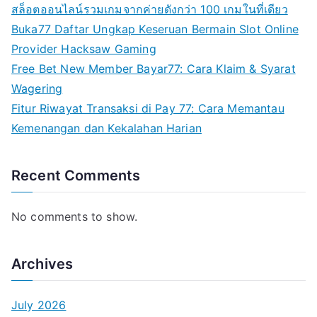
สล็อตออนไลน์รวมเกมจากค่ายดังกว่า 100 เกมในที่เดียว
Buka77 Daftar Ungkap Keseruan Bermain Slot Online
Provider Hacksaw Gaming
Free Bet New Member Bayar77: Cara Klaim & Syarat
Wagering
Fitur Riwayat Transaksi di Pay 77: Cara Memantau
Kemenangan dan Kekalahan Harian
Recent Comments
No comments to show.
Archives
July 2026