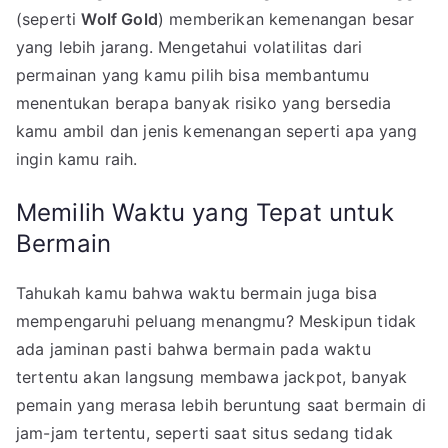
(seperti
Wolf Gold
) memberikan kemenangan besar
yang lebih jarang. Mengetahui volatilitas dari
permainan yang kamu pilih bisa membantumu
menentukan berapa banyak risiko yang bersedia
kamu ambil dan jenis kemenangan seperti apa yang
ingin kamu raih.
Memilih Waktu yang Tepat untuk
Bermain
Tahukah kamu bahwa waktu bermain juga bisa
mempengaruhi peluang menangmu? Meskipun tidak
ada jaminan pasti bahwa bermain pada waktu
tertentu akan langsung membawa jackpot, banyak
pemain yang merasa lebih beruntung saat bermain di
jam-jam tertentu, seperti saat situs sedang tidak