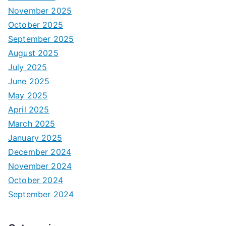
November 2025
October 2025
September 2025
August 2025
July 2025
June 2025
May 2025
April 2025
March 2025
January 2025
December 2024
November 2024
October 2024
September 2024