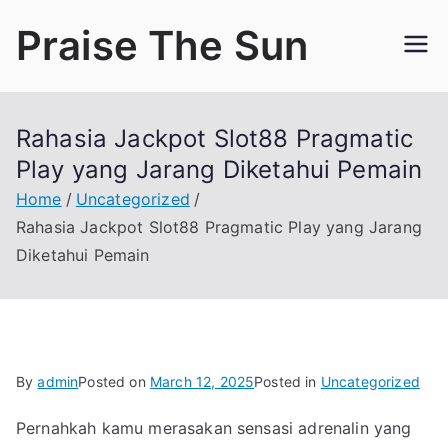
Skip
Praise The Sun
to
content
Rahasia Jackpot Slot88 Pragmatic
Play yang Jarang Diketahui Pemain
Home
Uncategorized
Rahasia Jackpot Slot88 Pragmatic Play yang Jarang
Diketahui Pemain
By
admin
Posted on
March 12, 2025
Posted in
Uncategorized
Pernahkah kamu merasakan sensasi adrenalin yang