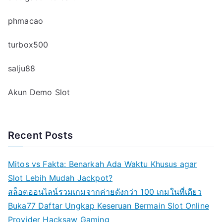
phmacao
turbox500
salju88
Akun Demo Slot
Recent Posts
Mitos vs Fakta: Benarkah Ada Waktu Khusus agar
Slot Lebih Mudah Jackpot?
สล็อตออนไลน์รวมเกมจากค่ายดังกว่า 100 เกมในที่เดียว
Buka77 Daftar Ungkap Keseruan Bermain Slot Online
Provider Hacksaw Gaming