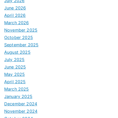
July 2026
June 2026
April 2026
March 2026
November 2025
October 2025
September 2025
August 2025
July 2025
June 2025
May 2025
April 2025
March 2025
January 2025
December 2024
November 2024