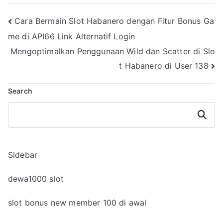
Post
Cara Bermain Slot Habanero dengan Fitur Bonus Ga
me di API66 Link Alternatif Login
navigation
Mengoptimalkan Penggunaan Wild dan Scatter di Slo
t Habanero di User 138
Search
Search
Sidebar
dewa1000 slot
slot bonus new member 100 di awal