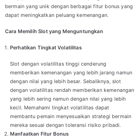
bermain yang unik dengan berbagai fitur bonus yang
dapat meningkatkan peluang kemenangan.
Cara Memilih Slot yang Menguntungkan
Perhatikan Tingkat Volatilitas
Slot dengan volatilitas tinggi cenderung
memberikan kemenangan yang lebih jarang namun
dengan nilai yang lebih besar. Sebaliknya, slot
dengan volatilitas rendah memberikan kemenangan
yang lebih sering namun dengan nilai yang lebih
kecil. Memahami tingkat volatilitas dapat
membantu pemain menyesuaikan strategi bermain
mereka sesuai dengan toleransi risiko pribadi.
Manfaatkan Fitur Bonus